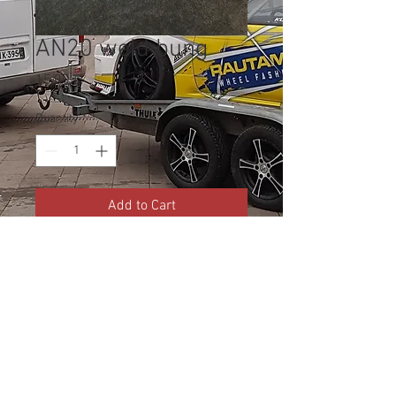
AN20 weld bung
Price
15,00 €
Quantity
*
Add to Cart
AN20 weld bung
Material: aluminium